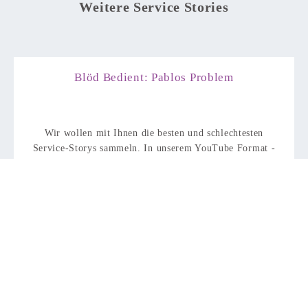
Weitere Service Stories
Blöd Bedient: Pablos Problem
Wir wollen mit Ihnen die besten und schlechtesten
Service-Storys sammeln. In unserem YouTube Format -
BlödBedientBrillantBedient - erzählen Menschen von…
weiterlesen
Brillant Bedient