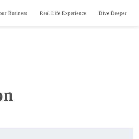
our Business
Real Life Experience
Dive Deeper
on