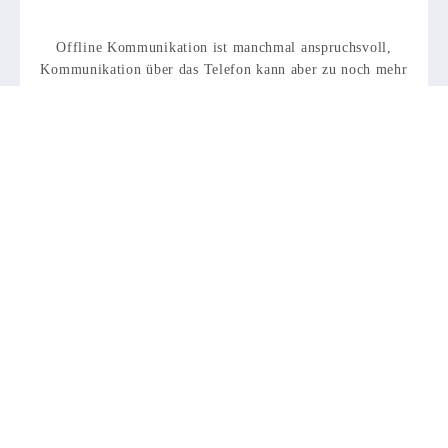
Offline Kommunikation ist manchmal anspruchsvoll,
Kommunikation über das Telefon kann aber zu noch mehr
Missverständnissen führen. In der dieser Folge…
weiterlesen
Brillant BeDient – Google Maps
Heute erzählt uns Prof. Dr. Susanne Robra-Bissantz eine
kurze Brillant Bedient Geschichte und erklärt uns die
Wichtigkeit des "Value in…