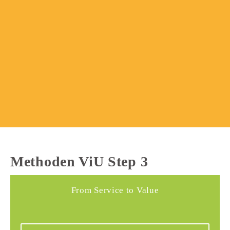
Methoden ViU Step 3
From Service to Value