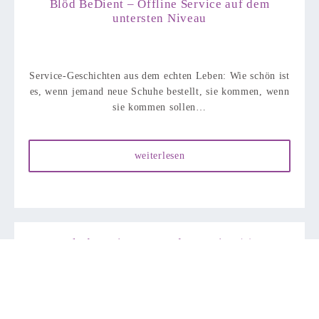
Blöd BeDient – Offline Service auf dem
untersten Niveau
Service-Geschichten aus dem echten Leben: Wie schön ist
es, wenn jemand neue Schuhe bestellt, sie kommen, wenn
sie kommen sollen…
weiterlesen
Blöd BeDient – Kundenservice (?)
Offline Kommunikation ist manchmal anspruchsvoll,
Kommunikation über das Telefon kann aber zu noch mehr